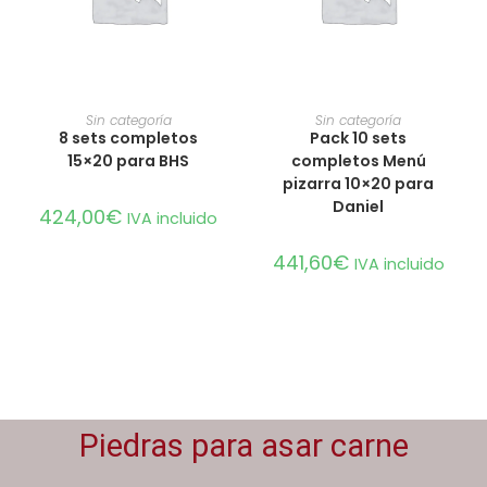
AÑADIR AL CARRITO
AÑADIR AL CARRITO
Sin categoría
Sin categoría
8 sets completos
Pack 10 sets
15×20 para BHS
completos Menú
pizarra 10×20 para
Daniel
424,00
€
IVA incluido
441,60
€
IVA incluido
Piedras para asar carne