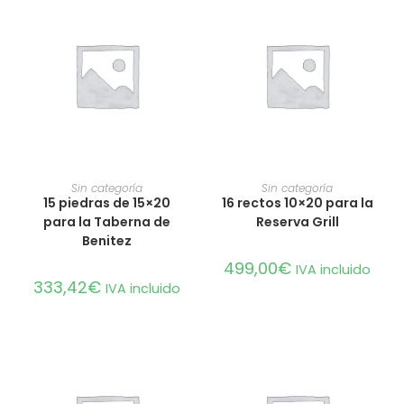
AÑADIR AL CARRITO
AÑADIR AL CARRITO
Sin categoría
Sin categoría
15 piedras de 15×20
16 rectos 10×20 para la
para la Taberna de
Reserva Grill
Benitez
499,00
€
IVA incluido
333,42
€
IVA incluido