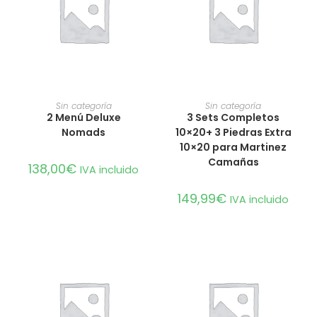
AÑADIR AL CARRITO
AÑADIR AL CARRITO
Sin categoría
Sin categoría
2 Menú Deluxe
3 Sets Completos
Nomads
10×20+ 3 Piedras Extra
10×20 para Martinez
Camañas
138,00
€
IVA incluido
149,99
€
IVA incluido