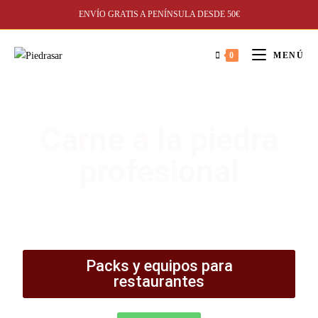
ENVÍO GRATIS A PENÍNSULA DESDE 50€
0
MENÚ
Carne a la piedra
profesional
Equipos para restaurantes y particulares
Packs y equipos para
restaurantes