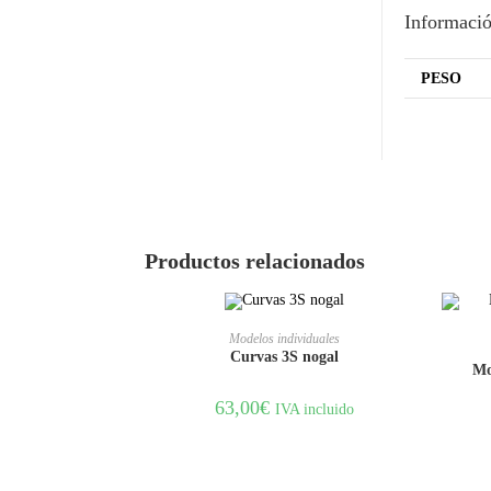
Informació
PESO
Productos relacionados
AÑADIR AL CARRITO
Modelos individuales
Curvas 3S nogal
Mo
63,00
€
IVA incluido