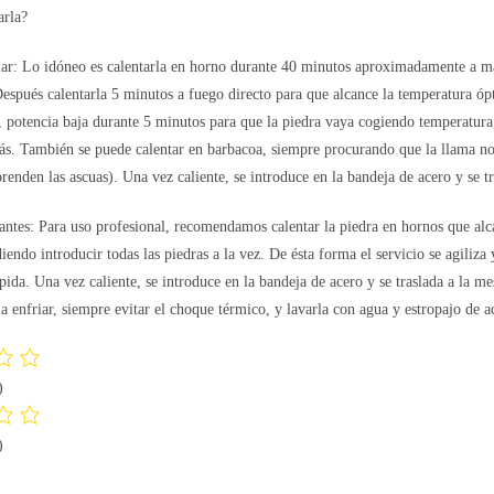
arla?
lar: Lo idóneo es calentarla en horno durante 40 minutos aproximadamente a má
spués calentarla 5 minutos a fuego directo para que alcance la temperatura ópti
, potencia baja durante 5 minutos para que la piedra vaya cogiendo temperatura,
s. También se puede calentar en barbacoa, siempre procurando que la llama no 
renden las ascuas). Una vez caliente, se introduce en la bandeja de acero y se tr
rantes: Para uso profesional, recomendamos calentar la piedra en hornos que al
endo introducir todas las piedras a la vez. De ésta forma el servicio se agiliza
ida. Una vez caliente, se introduce en la bandeja de acero y se traslada a la me
la enfriar, siempre evitar el choque térmico, y lavarla con agua y estropajo de a
)
)