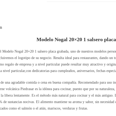
ón
Modelo Nogal 20×20 1 salsero plac
l Modelo Nogal 20×20 1 salsero placa grabada, uno de nuestros modelos persona
cluiremos el logotipo de su negocio. Resulta ideal para restaurantes, dando un 
o regalo de empresa y a nivel particular puede resultar muy atractivo y origina
 a nivel particular,con dedicatorias para cumpleaños, aniversarios, fechas espec
r de una agradable comida o cena en buena compañía. Recomendado para uso ind
rne volcánica Piedrasar es la idónea para cocinar, puesto que por su naturaleza, 
 la libera lentamente. Es el método más natural para cocinar y el más antiguo.
% de sustancias nocivas. El alimento mantiene su aroma y sabor, sin necesidad d
scados como el salmón o el atún, mariscos, verduras y frutas.