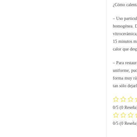
¿Cómo calent
– Uso particu
homogénea. De
vitrocerámica
15 minutos má
calor que desp
– Para restau
uniforme, pudi
forma muy ráp
tan sólo dejar
0/5
(0 Reseña
0/5
(0 Reseña