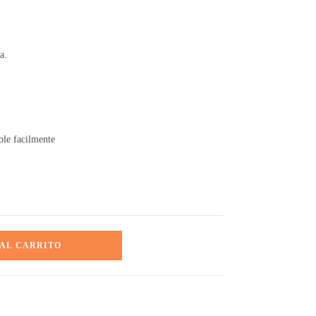
a.
ble facilmente
 AL CARRITO