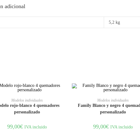
n adicional
5,2 kg
AÑADIR AL CARRITO
AÑADIR AL CARRITO
Modelos individuales
Modelos individuales
delo rojo-blanco 4 quemadores
Family Blanco y negro 4 quemad
personalizado
personalizado
99,00
€
99,00
€
IVA incluido
IVA incluido