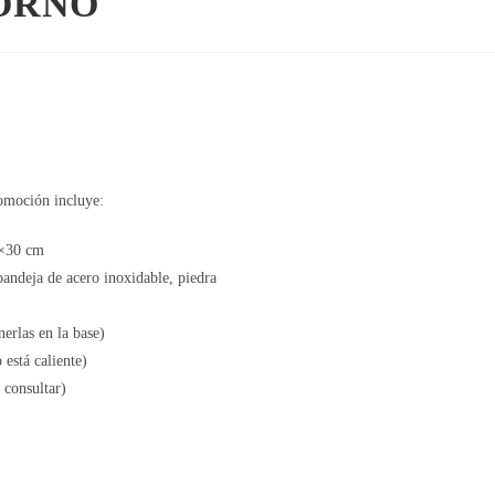
ORNO
omoción incluye:
0×30 cm
andeja de acero inoxidable, piedra
nerlas en la base)
está caliente)
 consultar)