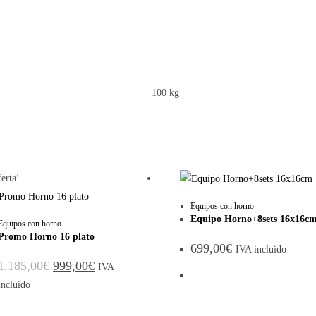
100 kg
erta!
Equipos con horno
Equipo Horno+8sets 16x16c
Equipos con horno
Promo Horno 16 plato
699,00
€
IVA incluido
El
El
1.185,00
€
999,00
€
IVA
precio
precio
original
actual
incluido
era:
es:
1.185,00€.
999,00€.