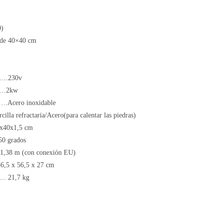
0)
s de 40×40 cm
.230v
…2kw
o inoxidable
ractaria/Acero(para calentar las piedras)
0x1,5 cm
grados
m (con conexión EU)
 x 56,5 x 27 cm
1,7 kg