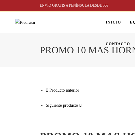
Ir
ENVÍO GRATIS A PENÍNSULA DESDE 50€
al
contenido
INICIO
E
CONTACTO
PROMO 10 MAS HOR
Producto anterior
Siguiente producto