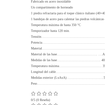
Fabricado en acero inoxidable
Un compartimento de horneado
1 piedra refractaria para el toque clásico italiano (40×4
1 bandejas de acero para calentar las piedras volcánica
Temperatura máxima de hasta 350 °C
Temporizador hasta 120 min.
Tensión…………………………………………………….
Potencia…………………………………………………
Material…………………………………………………….Acer
Material de las base………………………………. ….Arcilla ref
Medidas de las base…………………………………. 40x4
Temperatura máxima………………………………… 350 
Longitud del cable………………………………………1,38 
Medidas exterior (LxAxA)…………………………….56,5
Peso……………………………………………………….. 2
0/5
(0 Reseña)