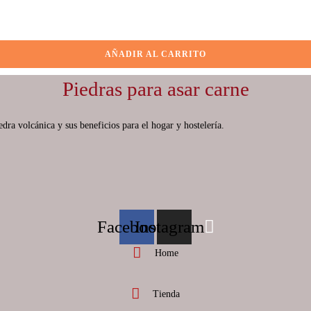
AÑADIR AL CARRITO
AÑADIR AL CARRITO
AÑADIR AL CARRITO
AÑADIR AL CARRITO
Piedras para asar carne
ra volcánica y sus beneficios para el hogar y hostelería.
Facebook
Instagram
Home
Tienda