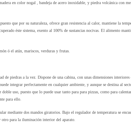
adera en color nogal , bandeja de acero inoxidable, y piedra volcánica con m
 puesto que por su naturaleza, ofrece gran resistencia al calor, mantiene la tem
uperado éste sistema, exento al 100% de sustancias nocivas. El alimento mantie
món ó el atún, mariscos, verduras y frutas.
ad de piedras a la vez. Dispone de una cabina, con unas dimensiones interiores
uede integrar perfectamente en cualquier ambiente, y aunque se destina al sect
r doble uso, puesto que lo puede usar tanto para para pizzas, como para calentar
te para ello.
ular mediante dos mandos giratorios. Bajo el regulador de temperatura se encu
y otro para la iluminación interior del aparato.