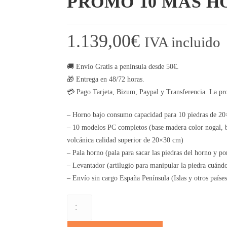
PROMO 10 MAS H
1.139,00
€
IVA incluido
🚚 Envío Gratis a península desde 50€.
🎁 Entrega en 48/72 horas.
💳 Pago Tarjeta, Bizum, Paypal y Transferencia. La pr
– Horno bajo consumo capacidad para 10 piedras de 2
– 10 modelos PC completos (base madera color nogal, b
volcánica calidad superior de 20×30 cm)
– Pala horno (pala para sacar las piedras del horno y po
– Levantador (artilugio para manipular la piedra cuándo 
– Envío sin cargo España Península (Islas y otros países
PROMO
10
MAS