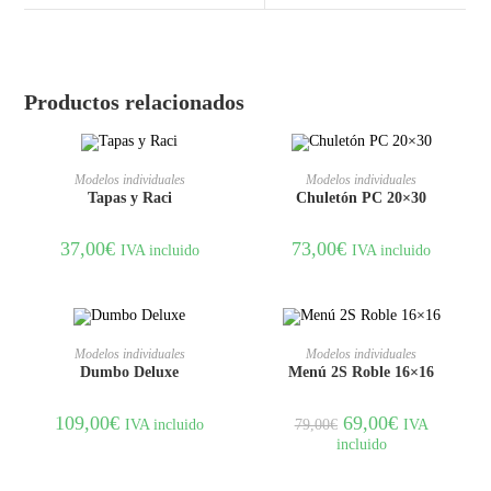
Productos relacionados
AÑADIR AL CARRITO
AÑADIR AL CARRITO
Modelos individuales
Modelos individuales
Tapas y Raci
Chuletón PC 20×30
37,00
€
73,00
€
IVA incluido
IVA incluido
AGOTADO
AÑADIR AL CARRITO
LEER MÁS
Modelos individuales
Modelos individuales
Dumbo Deluxe
Menú 2S Roble 16×16
109,00
€
69,00
€
IVA incluido
IVA
79,00
€
incluido