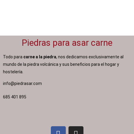
Piedras para asar carne
Todo para
carne a la piedra
, nos dedicamos exclusivamente al
mundo de la piedra volcánica y sus beneficios para el hogar y
hostelería.
info@piedrasar.com​
685 401 895