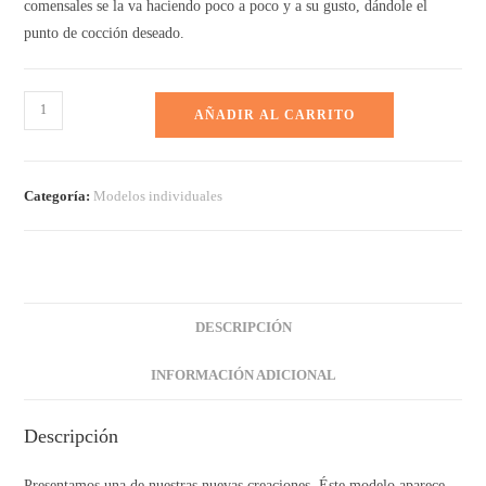
comensales se la va haciendo poco a poco y a su gusto, dándole el
punto de cocción deseado.
AÑADIR AL CARRITO
Categoría:
Modelos individuales
DESCRIPCIÓN
INFORMACIÓN ADICIONAL
Descripción
Presentamos una de nuestras nuevas creaciones. Éste modelo aparece