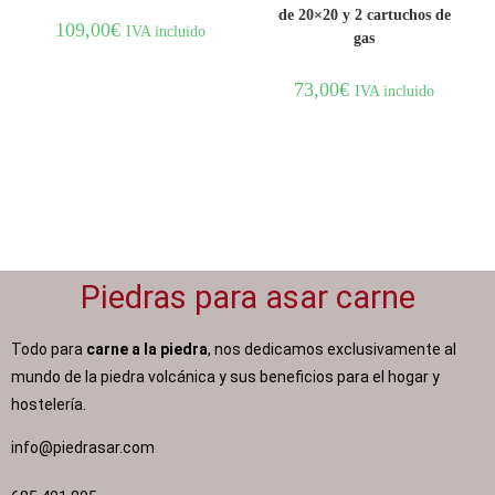
de 20×20 y 2 cartuchos de
109,00
€
IVA incluido
gas
73,00
€
IVA incluido
Piedras para asar carne
Todo para
carne a la piedra
, nos dedicamos exclusivamente al
mundo de la piedra volcánica y sus beneficios para el hogar y
hostelería.
info@piedrasar.com​