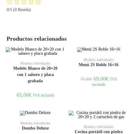
0/5
(0 Reseña)
Productos relacionados
AGOTADO
LEER MÁS
Modelos individuales
AÑADIR AL CARRITO
Modelos individuales
Menú 2S Roble 16×16
Modelo Blanco de 20×20
con 1 salsero y placa
69,00
€
IVA
79,00
€
grabada
incluido
65,00
€
IVA incluido
AÑADIR AL CARRITO
Modelos individuales
AÑADIR AL CARRITO
Modelos individuales
Dumbo Deluxe
Cocina portátil con piedra