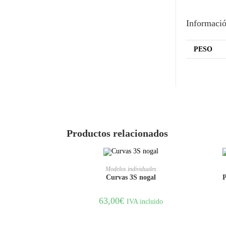
Informació
PESO
Productos relacionados
AÑADIR AL CARRITO
Modelos individuales
Curvas 3S nogal
P
63,00
€
IVA incluido