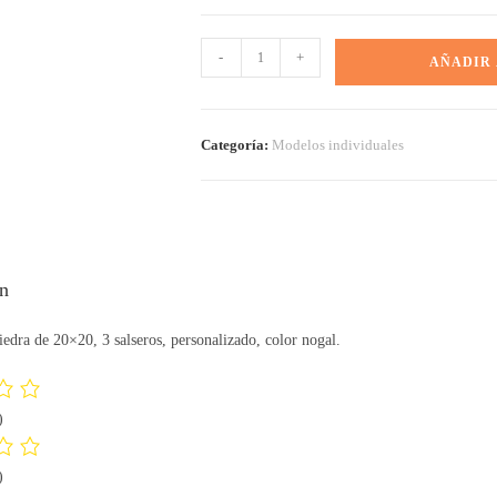
-
+
AÑADIR
Categoría:
Modelos individuales
ón
edra de 20×20, 3 salseros, personalizado, color nogal.
)
)