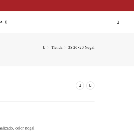
DA
>
Tienda
>
3S 20×20 Nogal
alizado, color nogal.