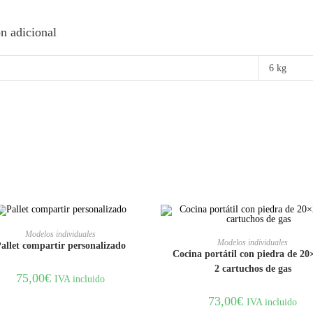
n adicional
6 kg
AÑADIR AL CARRITO
Modelos individuales
AÑADIR AL CARRITO
Modelos individuales
allet compartir personalizado
Cocina portátil con piedra de 20
2 cartuchos de gas
75,00
€
IVA incluido
73,00
€
IVA incluido