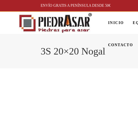
ENVÍO GRATIS A PENÍNSULA DESDE 50€
INICIO
E
CONTACTO
3S 20×20 Nogal