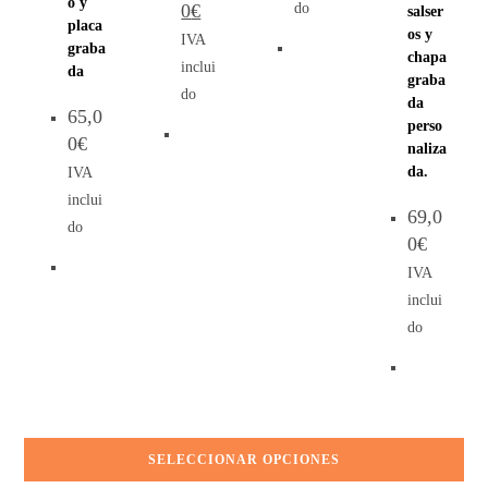
o y
do
0
€
salser
placa
os y
IVA
graba
chapa
inclui
da
graba
do
da
65,0
perso
0
€
naliza
IVA
da.
inclui
69,0
do
0
€
IVA
inclui
do
SELECCIONAR OPCIONES
AÑADIR AL CARRITO
AÑADIR AL CARRITO
LEER MÁS