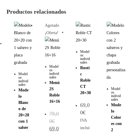
Productos relacionados
Agotado
¡Oferta!
Model
os
individ
uales
Model
Rusti
os
individ
Model
c
uales
os
Roble
individ
Menú
uales
CT
2S
Model
Mode
os
20×30
Roble
individ
lo
uales
16×16
Blanc
69,0
Mode
o de
lo
0
€
79,0
20×20
Color
IVA
0
€
con 1
es con
salser
inclui
69,0
2