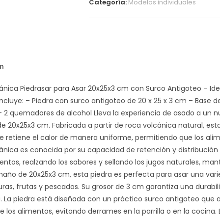
Categoría:
Modelos individuales
ón
ánica Piedrasar para Asar 20x25x3 cm con Surco Antigoteo – Idea
Incluye: – Piedra con surco antigoteo de 20 x 25 x 3 cm – Base
– 2 quemadores de alcohol Lleva la experiencia de asado a un n
de 20x25x3 cm. Fabricada a partir de roca volcánica natural, es
e retiene el calor de manera uniforme, permitiendo que los alim
cánica es conocida por su capacidad de retención y distribución
entos, realzando los sabores y sellando los jugos naturales, mant
año de 20x25x3 cm, esta piedra es perfecta para asar una vari
ras, frutas y pescados. Su grosor de 3 cm garantiza una durabil
 La piedra está diseñada con un práctico surco antigoteo que a
e los alimentos, evitando derrames en la parrilla o en la cocina. E