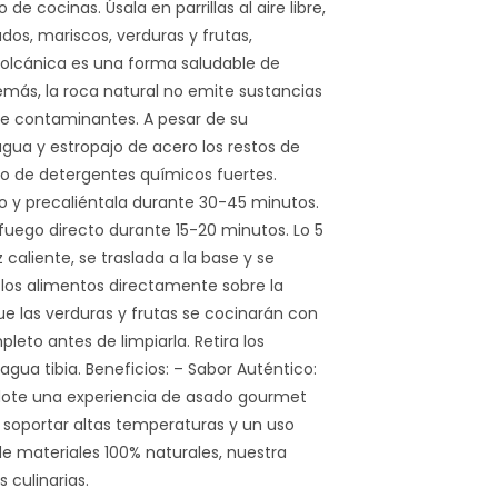
de cocinas. Úsala en parrillas al aire libre,
dos, mariscos, verduras y frutas,
 volcánica es una forma saludable de
emás, la roca natural no emite sustancias
de contaminantes. A pesar de su
agua y estropajo de acero los restos de
so de detergentes químicos fuertes.
no y precaliéntala durante 30-45 minutos.
fuego directo durante 15-20 minutos. Lo 5
aliente, se traslada a la base y se
 los alimentos directamente sobre la
que las verduras y frutas se cocinarán con
eto antes de limpiarla. Retira los
gua tibia. Beneficios: – Sabor Auténtico:
ándote una experiencia de asado gourmet
a soportar altas temperaturas y un uso
de materiales 100% naturales, nuestra
 culinarias.