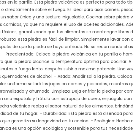
as en la parrilla. Esta piedra volcánica es perfecta para todo tipo 
 o directamente sobre el fuego. Es ideal para asar carnes, pesca
un sabor único y una textura inigualable. Cocinar sobre piedra
s comidas, ya que no requiere el uso de aceites adicionales. Ad
i tóxicas, garantizando que tus alimentos se mantengan libres 
robusta, esta piedra es fácil de limpiar. Simplemente lavar con 
pués de que la piedra se haya enfriado. No se recomienda el u
– Precalentado: Coloca la piedra volcánica en tu parrilla o hor
a que la piedra alcance la temperatura óptima para cocinar. A 
nutos a fuego lento, después subir a maxima potencia. Una vez c
 quemadores de alcohol. – Asado: Añadir sal a la piedra. Coloca
calor uniforme sellará los jugos en carnes y pescados, mientras 
ramelizado y ahumado. Limpieza: Deja enfriar la piedra por compl
n una espátula y frótala con estropajo de acero, enjuágala con a
iedra volcánica realza el sabor natural de los alimentos, brind
idad de tu hogar. – Durabilidad: Esta piedra está diseñada par
o que garantiza su longevidad en tu cocina. – Ecológica: Hecha 
ánica es una opción ecológica y sostenible para tus necesidades