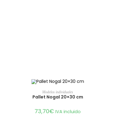
AÑADIR AL CARRITO
Modelos individuales
Pallet Nogal 20×30 cm
73,70
€
IVA incluido