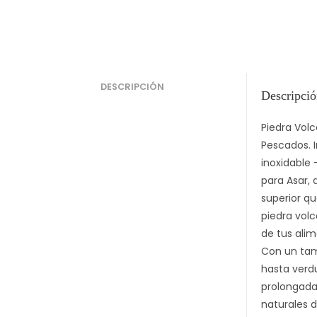
DESCRIPCIÓN
Descripci
Piedra Volc
Pescados. 
inoxidable 
para Asar, 
superior qu
piedra vol
de tus alim
Con un tam
hasta verdu
prolongada.
naturales d