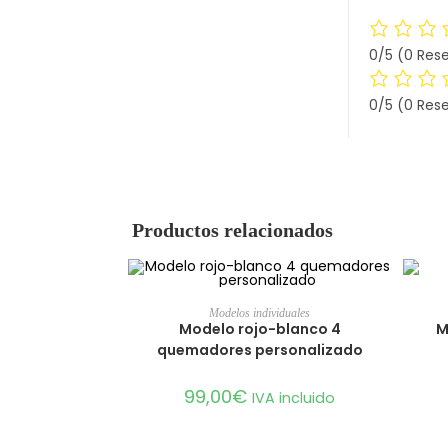
0/5
(0 Res
0/5
(0 Res
Productos relacionados
AÑADIR AL CARRITO
Modelos individuales
Modelo rojo-blanco 4
M
quemadores personalizado
99,00
€
IVA incluido