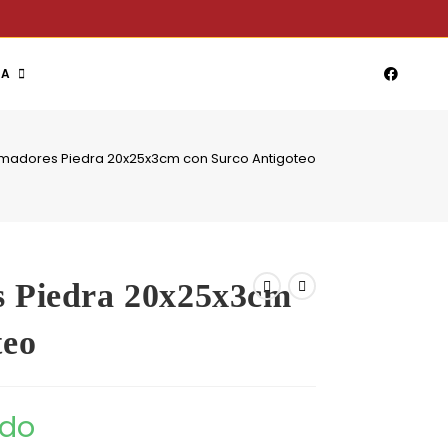
DA
madores Piedra 20x25x3cm con Surco Antigoteo
s Piedra 20x25x3cm
teo
ido