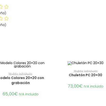
eña)
eña)
AÑADIR AL CARRITO
Modelos individuales
AÑADIR AL CARRITO
Modelos individuales
Chuletón PC 20×30
odelo Colores 20×20 con
grabación
73,00
€
IVA incluido
65,00
€
IVA incluido