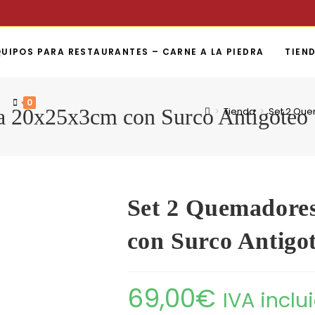
UIPOS PARA RESTAURANTES – CARNE A LA PIEDRA
TIEN
0
a 20x25x3cm con Surco Antigoteo
>
Tienda
>
Set 2 Que
Set 2 Quemadore
con Surco Antigo
69,00
€
IVA inclu