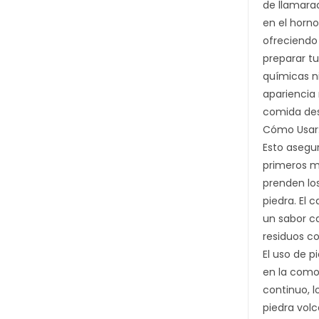
de llamarad
en el horno
ofreciendo 
preparar tu
químicas n
apariencia 
comida des
Cómo Usar: 
Esto asegur
primeros mi
prenden los
piedra. El 
un sabor ca
residuos co
El uso de p
en la comod
continuo, l
piedra volc