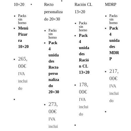
Packs
Packs
sin
sin
horno
horno
Packs
sin
Menú
Pack
horno
Packs
sin
Pizar
4
Pack
horno
ra
unida
4
Pack
10×20
des
unida
4
MDR
des
unida
265,
P
Ració
des
00
€
n CL
Recto
217,
13×20
IVA
perso
00
€
naliza
inclui
178,
do
IVA
do
00
€
20×30
inclui
IVA
do
273,
inclui
00
€
do
IVA
inclui