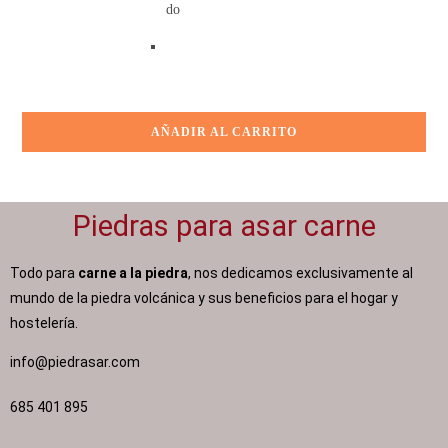
do
AÑADIR AL CARRITO
AÑADIR AL CARRITO
AÑADIR AL CARRITO
AÑADIR AL CARRITO
Piedras para asar carne
Todo para
carne a la piedra
, nos dedicamos exclusivamente al
mundo de la piedra volcánica y sus beneficios para el hogar y
hostelería.
info@piedrasar.com​
685 401 895